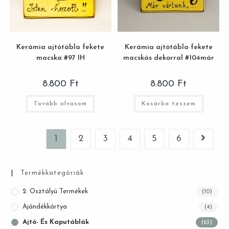
Kerámia ajtótábla fekete
Kerámia ajtótábla fekete
macska #97 IH
macskás dekorral #104már
8.800
Ft
8.800
Ft
Tovább olvasom
Kosárba teszem
1
2
3
4
5
6
Termékkategóriák
2. Osztályú Termékek
(10)
Ajándékkártya
(4)
Ajtó- És Kaputáblák
(63)