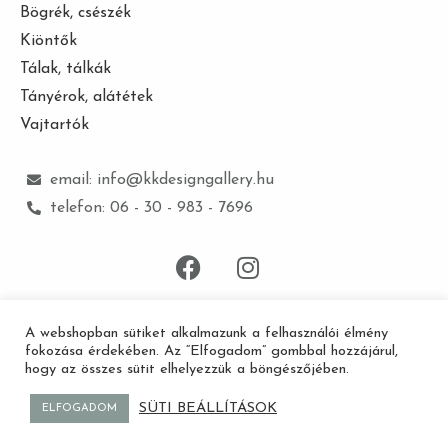
Bögrék, csészék
Kiöntők
Tálak, tálkák
Tányérok, alátétek
Vajtartók
email: info@kkdesigngallery.hu
telefon: 06 - 30 - 983 - 7696
A webshopban sütiket alkalmazunk a felhasználói élmény
fokozása érdekében. Az “Elfogadom” gombbal hozzájárul,
Minden jog fenntartva © 2020 kkdesigngallery -
Webshop:
Jászai Csaba
hogy az összes sütit elhelyezzük a böngészőjében.
SÜTI BEÁLLÍTÁSOK
ELFOGADOM