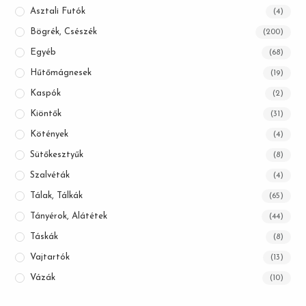
Asztali Futók
(4)
Bögrék, Csészék
(200)
Egyéb
(68)
Hűtőmágnesek
(19)
Kaspók
(2)
Kiöntők
(31)
Kötények
(4)
Sütőkesztyűk
(8)
Szalvéták
(4)
Tálak, Tálkák
(65)
Tányérok, Alátétek
(44)
Táskák
(8)
Vajtartók
(13)
Vázák
(10)