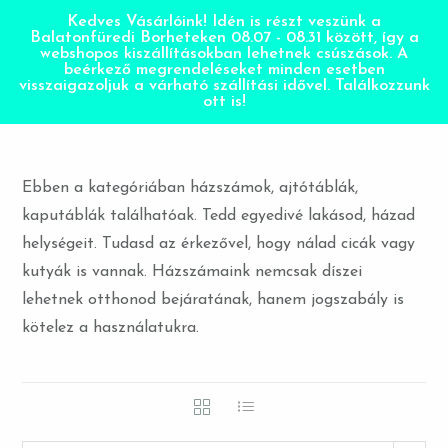
Kedves Vásárlóink! Idén is részt veszünk a
Balatonfüredi Borheteken 08.07 - 08.31 között, így a
webshopos kiszállításokban lehetnek csúszások. A
beérkező megrendeléseket minden esetben
visszaigazoljuk a várható szállítási idővel. Találkozzunk
ott is!
Ebben a kategóriában házszámok, ajtótáblák,
kaputáblák találhatóak. Tedd egyedivé lakásod, házad
helységeit. Tudasd az érkezővel, hogy nálad cicák vagy
kutyák is vannak. Házszámaink nemcsak díszei
lehetnek otthonod bejáratának, hanem jogszabály is
kötelez a használatukra.