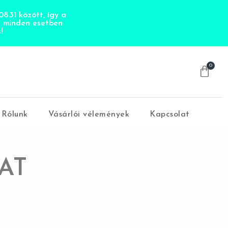
8.31 között, így a
t minden esetben
!
0
Rólunk
Vásárlói vélemények
Kapcsolat
AT