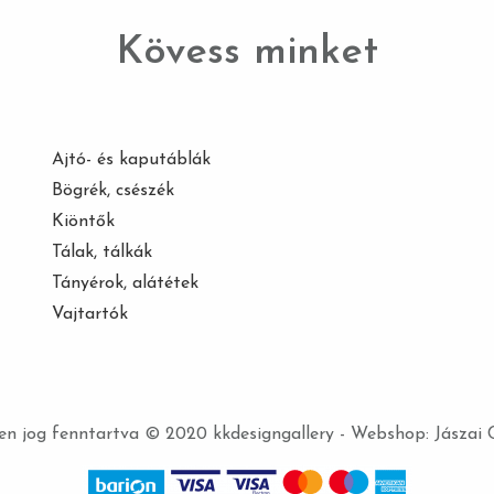
Kövess minket
Ajtó- és kaputáblák
Bögrék, csészék
Kiöntők
Tálak, tálkák
Tányérok, alátétek
Vajtartók
n jog fenntartva © 2020 kkdesigngallery - Webshop:
Jászai