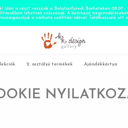
! Idén is részt veszünk a Balatonfüredi Borheteken 08.07 - 0
llításokban lehetnek csúszások. A beérkező megrendeléseke
visszaigazoljuk a várható szállítási idővel. Találkozzunk ott is
lekciók
2. osztályú termékek
Ajándékkártya
OOKIE NYILATKOZ