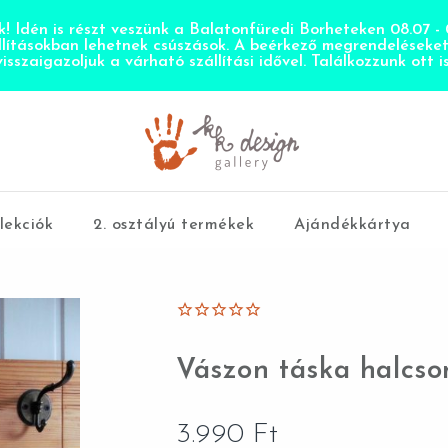
! Idén is részt veszünk a Balatonfüredi Borheteken 08.07 - 0
llításokban lehetnek csúszások. A beérkező megrendeléseke
visszaigazoljuk a várható szállítási idővel. Találkozzunk ott is
lekciók
2. osztályú termékek
Ajándékkártya
Vászon táska halcson
3.990
Ft