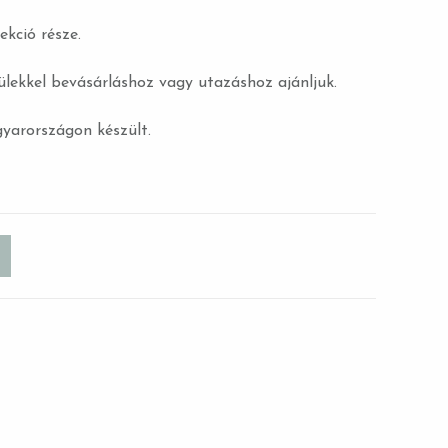
ekció része.
ülekkel bevásárláshoz vagy utazáshoz ajánljuk.
arországon készült.