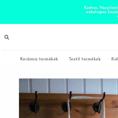
Kedves Vásárlóink
webshopos kiszá
Kerámia termékek
Textil termékek
Kol