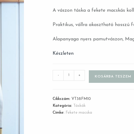
A vászon táska a fekete macskás koll
Praktikus, vállra akasztható hosszú f
Alapanyaga nyers pamutvászon, Magy
Készleten
-
+
KOSÁRBA TESZEM
Cikkszám:
VT38FM10
Kategória:
Táskák
Címke:
Fekete macska