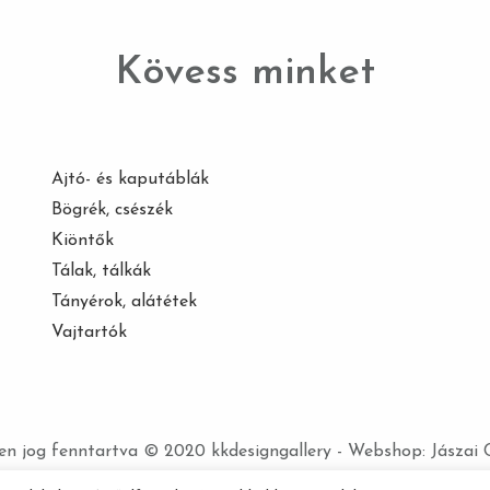
Kövess minket
Ajtó- és kaputáblák
Bögrék, csészék
Kiöntők
Tálak, tálkák
Tányérok, alátétek
Vajtartók
n jog fenntartva © 2020 kkdesigngallery - Webshop:
Jászai