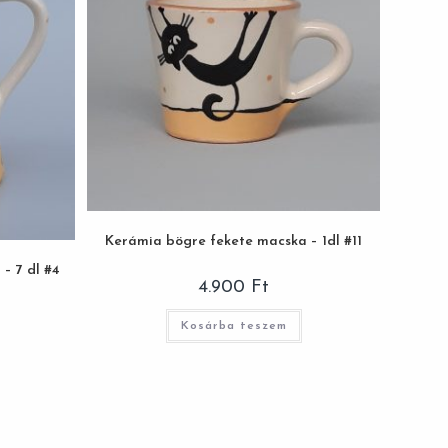
Kerámia bögre fekete macska – 1dl #11
– 7 dl #4
4.900
Ft
Kosárba teszem