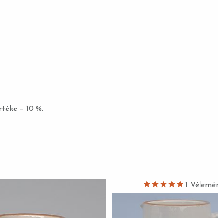
téke – 10 %.
1
Vélemé