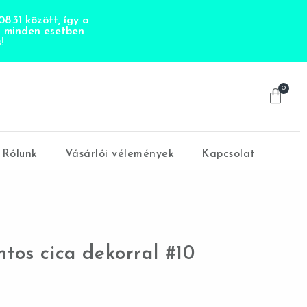
8.31 között, így a
t minden esetben
!
0
Rólunk
Vásárlói vélemények
Kapcsolat
tos cica dekorral #10