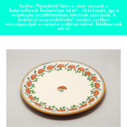
Kedves Vásárlóink! Idén is részt veszünk a
Balatonfüredi Borheteken 08.07 - 08.31 között, így a
webshopos kiszállításokban lehetnek csúszások. A
beérkező megrendeléseket minden esetben
visszaigazoljuk a várható szállítási idővel. Találkozzunk
ott is!