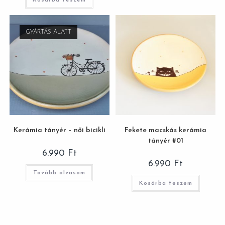
Kosárba teszem
GYÁRTÁS ALATT
Kerámia tányér – női bicikli
Fekete macskás kerámia
tányér #01
6.990
Ft
6.990
Ft
Tovább olvasom
Kosárba teszem