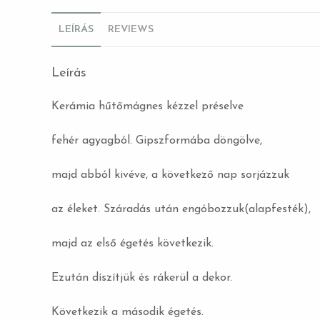
LEÍRÁS
REVIEWS
Leírás
Kerámia hűtőmágnes kézzel préselve
fehér agyagból. Gipszformába döngölve,
majd abból kivéve, a következő nap sorjázzuk
az éleket. Száradás után engóbozzuk(alapfesték),
majd az első égetés következik.
Ezután díszítjük és rákerül a dekor.
Következik a második égetés.