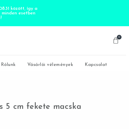
8.31 között, így a
t minden esetben
!
0
Rólunk
Vásárlói vélemények
Kapcsolat
 5 cm fekete macska