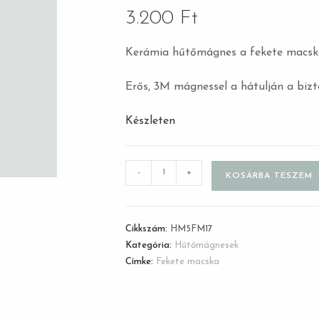
3.200
Ft
Kerámia hűtőmágnes a fekete macskás
Erős, 3M mágnessel a hátulján a bizt
Készleten
-
+
KOSÁRBA TESZEM
Cikkszám:
HM5FM17
Kategória:
Hűtőmágnesek
Címke:
Fekete macska