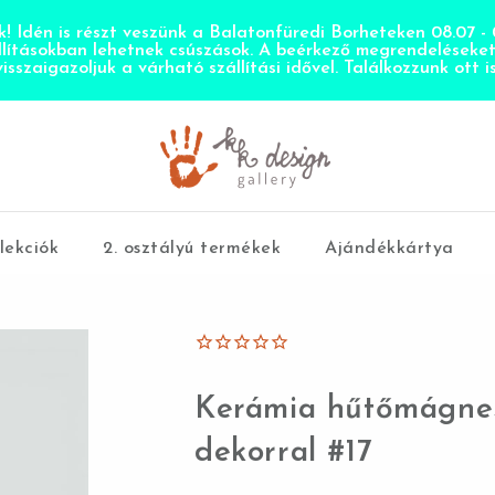
! Idén is részt veszünk a Balatonfüredi Borheteken 08.07 - 0
llításokban lehetnek csúszások. A beérkező megrendeléseke
visszaigazoljuk a várható szállítási idővel. Találkozzunk ott is
lekciók
2. osztályú termékek
Ajándékkártya
Kerámia hűtőmágnes
dekorral #17