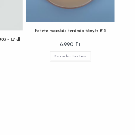
Fekete macskás kerámia tányér #13
3 – 1,7 dl
6.990
Ft
Kosárba teszem