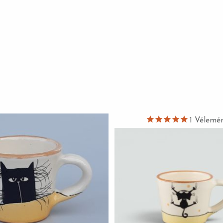
1
Vélemé