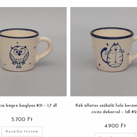
a bögre baglyos #31 – 1,7 dl
Kék állatos szűkülő falú kerá
cicás dekorral – 1dl #2
5.700
Ft
4.900
Ft
Kosárba teszem