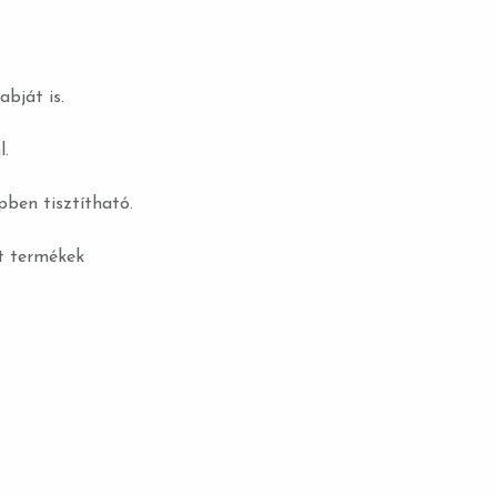
abját is.
l.
ben tisztítható.
lt termékek