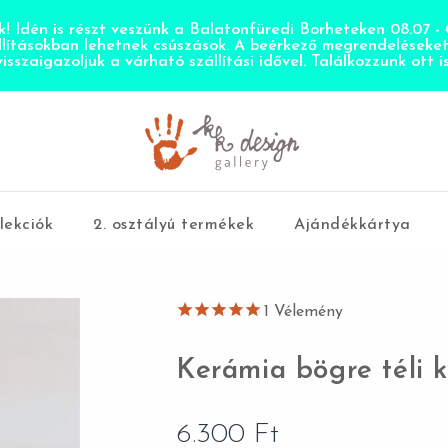
! Idén is részt veszünk a Balatonfüredi Borheteken 08.07 - 0
llításokban lehetnek csúszások. A beérkező megrendeléseke
visszaigazoljuk a várható szállítási idővel. Találkozzunk ott is
lekciók
2. osztályú termékek
Ajándékkártya
1
Vélemény
Kerámia bögre téli k
6.300
Ft