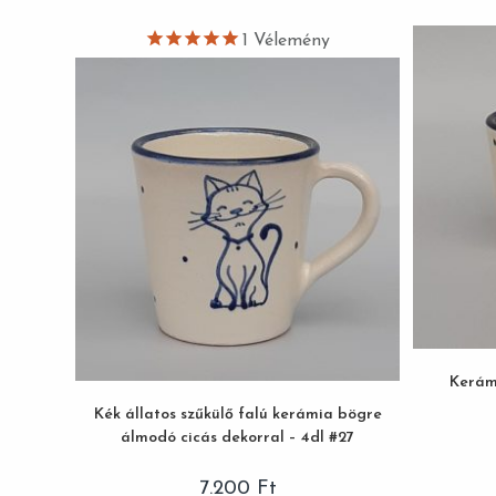
1
Vélemény
Kerámi
Kék állatos szűkülő falú kerámia bögre
álmodó cicás dekorral – 4dl #27
7.200
Ft