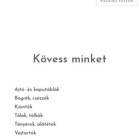
Kosárba teszem
Kövess minket
Ajtó- és kaputáblák
Bögrék, csészék
Kiöntők
Tálak, tálkák
Tányérok, alátétek
Vajtartók