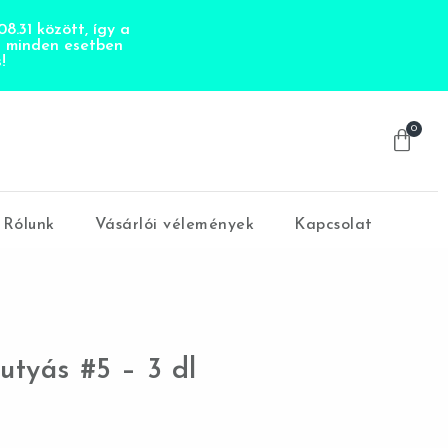
8.31 között, így a
t minden esetben
!
0
Rólunk
Vásárlói vélemények
Kapcsolat
utyás #5 – 3 dl