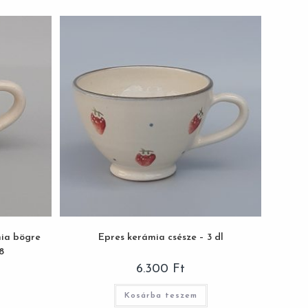
mia bögre
Epres kerámia csésze – 3 dl
8
6.300
Ft
Kosárba teszem