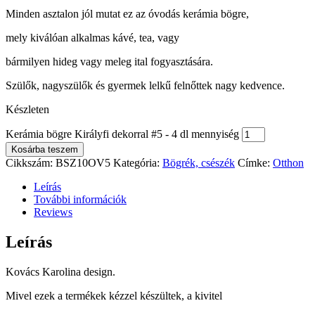
Minden asztalon jól mutat ez az óvodás kerámia bögre,
mely kiválóan alkalmas kávé, tea, vagy
bármilyen hideg vagy meleg ital fogyasztására.
Szülők, nagyszülők és gyermek lelkű felnőttek nagy kedvence.
Készleten
Kerámia bögre Királyfi dekorral #5 - 4 dl mennyiség
Kosárba teszem
Cikkszám:
BSZ10OV5
Kategória:
Bögrék, csészék
Címke:
Otthon
Leírás
További információk
Reviews
Leírás
Kovács Karolina design.
Mivel ezek a termékek kézzel készültek, a kivitel