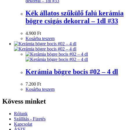
Kék állatos szűkülő falú kerámia
bögre csigás dekorral – 1dl #33
4.900
Ft
Kosárba teszem
Kerámia bögre bocis #02 – 4 dl
7.200
Ft
Kosárba teszem
Kövess minket
Rólunk
Szállítás - Fizetés
Kapcsolat
ÁSZF