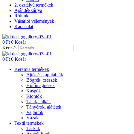
2. osztályú termékek
Ajándékkártya
Rólunk
Vásárlói vélemények
Kapcsolat
0
Ft
0
Kosár
Keresés
0
Ft
0
Kosár
Kerámia termékek
Ajtó- és kaputáblák
Bögrék, csészék
Hűtőmágnesek
Kaspók
Kiöntők
Tálak, tálkák
Tányérok, alátétek
Vajtartók
Vázák
Textil termékek
Táskák
Asztali futók