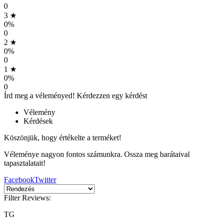
0
3 ★
0%
0
2 ★
0%
0
1 ★
0%
0
Írd meg a véleményed!
Kérdezzen egy kérdést
Vélemény
Kérdések
Köszönjük, hogy értékelte a terméket!
Véleménye nagyon fontos számunkra. Ossza meg barátaival
tapasztalatait!
Facebook
Twitter
Filter Reviews:
TG