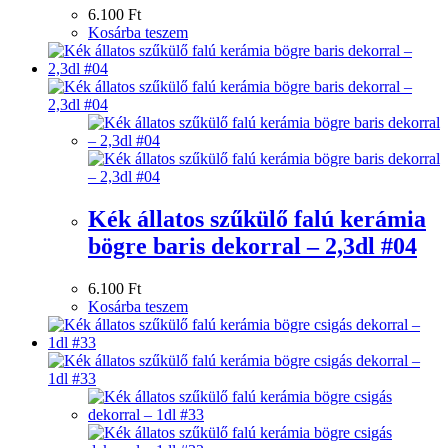
6.100
Ft
Kosárba teszem
Kék állatos szűkülő falú kerámia
bögre baris dekorral – 2,3dl #04
6.100
Ft
Kosárba teszem