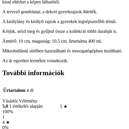
kissé eltérhet a képen láthatótól.
A tervező gondolatai; a dekort gyerekrajzok ihlették.
A királylány és királyfi rajzok a gyerekek legnépszerűbb témái.
Kérjük, nézd meg és gyűjtsd össze a kollekció többi darabját is.
Átmérő: 10 cm, magasság: 10,5 cm, űrtartalma 400 ml.
Mikrohullámú sütőben használható és mosogatógépben tisztítható.
Az ár egyetlen termékre vonatkozik.
További információk
Űrtartalom
4 dl
Vásárlói Vélemény
5,0
1 értékelés alapján
5 ★
100%
1
4 ★
0%