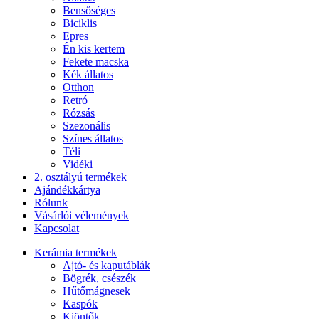
Bensőséges
Biciklis
Epres
Én kis kertem
Fekete macska
Kék állatos
Otthon
Retró
Rózsás
Szezonális
Színes állatos
Téli
Vidéki
2. osztályú termékek
Ajándékkártya
Rólunk
Vásárlói vélemények
Kapcsolat
Kerámia termékek
Ajtó- és kaputáblák
Bögrék, csészék
Hűtőmágnesek
Kaspók
Kiöntők