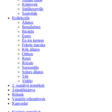
Kötények
Sütőkesztyűk
Szalvéták
Kollekciók
Állatos
Bensőséges
Biciklis
Epres
Én kis kertem
Fekete macska
Kék állatos
Otthon
Retró
Rózsás
Szezonális
Színes állatos
Téli
Vidéki
2. osztályú termékek
Ajándékkártya
Rólunk
Vásárlói vélemények
Kapcsolat
Kerámia termékek