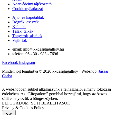
Adatvédelmi tájékoztató
Cookie nyilatkozat
Ajtó- és kaputáblák
Bögrék, csészék
Kiöntők
Tálak, tálkák
Tányérok, alátétek
Vajtartók
email: info@kkdesigngallery.hu
telefon: 06 - 30 - 983 - 7696
Facebook
Instagram
Minden jog fenntartva © 2020 kkdesigngallery - Webshop:
Jászai
Csaba
A webshopban sütiket alkalmazunk a felhasználói élmény fokozása
érdekében. Az “Elfogadom” gombbal hozzájárul, hogy az összes
sütit elhelyezzük a böngészőjében.
ELFOGADOM
SÜTI BEÁLLÍTÁSOK
Privacy & Cookies Policy