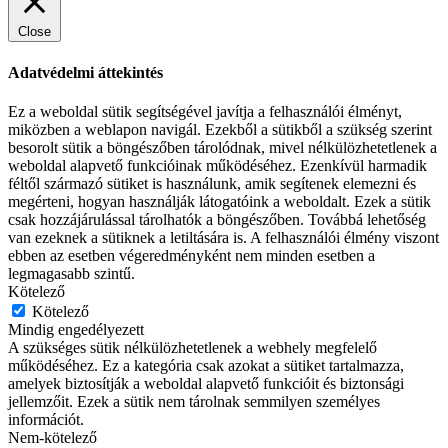
Close
Adatvédelmi áttekintés
Ez a weboldal sütik segítségével javítja a felhasználói élményt,
miközben a weblapon navigál. Ezekből a sütikből a szükség szerint
besorolt ​​sütik a böngészőben tárolódnak, mivel nélkülözhetetlenek a
weboldal alapvető funkcióinak működéséhez. Ezenkívül harmadik
féltől származó sütiket is használunk, amik segítenek elemezni és
megérteni, hogyan használják látogatóink a weboldalt. Ezek a sütik
csak hozzájárulással tárolhatók a böngészőben. Továbbá lehetőség
van ezeknek a sütiknek a letiltására is. A felhasználói élmény viszont
ebben az esetben végeredményként nem minden esetben a
legmagasabb szintű.
Kötelező
Kötelező
Mindig engedélyezett
A szükséges sütik nélkülözhetetlenek a webhely megfelelő
működéséhez. Ez a kategória csak azokat a sütiket tartalmazza,
amelyek biztosítják a weboldal alapvető funkcióit és biztonsági
jellemzőit. Ezek a sütik nem tárolnak semmilyen személyes
információt.
Nem-kötelező