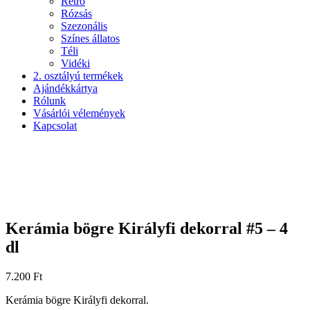
Retró
Rózsás
Szezonális
Színes állatos
Téli
Vidéki
2. osztályú termékek
Ajándékkártya
Rólunk
Vásárlói vélemények
Kapcsolat
Kerámia bögre Királyfi dekorral #5 – 4
dl
7.200
Ft
Kerámia bögre Királyfi dekorral.