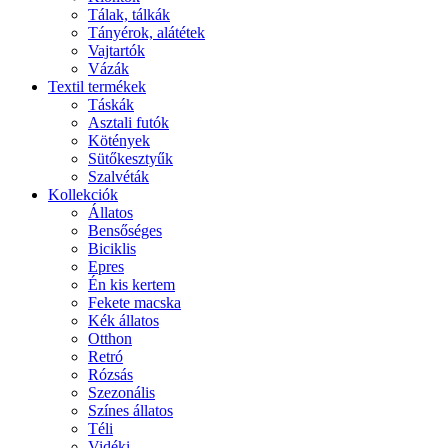
Tálak, tálkák
Tányérok, alátétek
Vajtartók
Vázák
Textil termékek
Táskák
Asztali futók
Kötények
Sütőkesztyűk
Szalvéták
Kollekciók
Állatos
Bensőséges
Biciklis
Epres
Én kis kertem
Fekete macska
Kék állatos
Otthon
Retró
Rózsás
Szezonális
Színes állatos
Téli
Vidéki