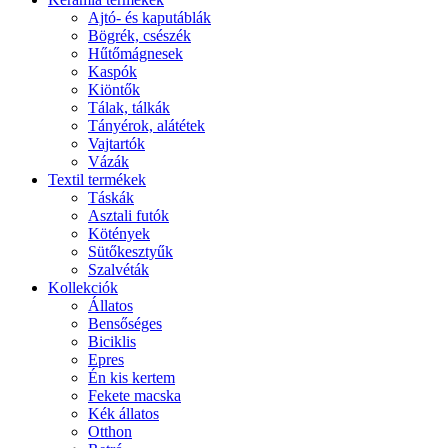
Ajtó- és kaputáblák
Bögrék, csészék
Hűtőmágnesek
Kaspók
Kiöntők
Tálak, tálkák
Tányérok, alátétek
Vajtartók
Vázák
Textil termékek
Táskák
Asztali futók
Kötények
Sütőkesztyűk
Szalvéták
Kollekciók
Állatos
Bensőséges
Biciklis
Epres
Én kis kertem
Fekete macska
Kék állatos
Otthon