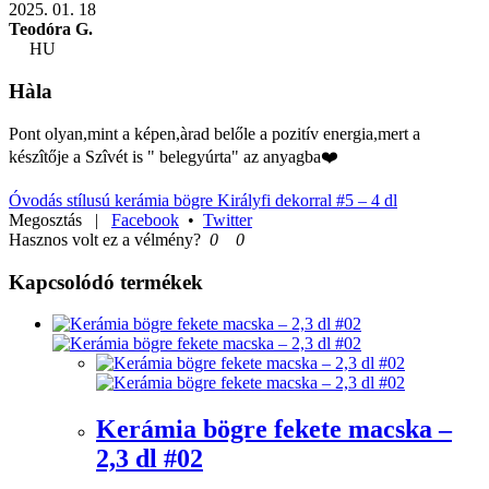
2025. 01. 18
Teodóra G.
HU
Hàla
Pont olyan,mint a képen,àrad belőle a pozitív energia,mert a
készîtője a Szîvét is " belegyúrta" az anyagba❤️
Óvodás stílusú kerámia bögre Királyfi dekorral #5 – 4 dl
Megosztás
|
Facebook
•
Twitter
Hasznos volt ez a vélmény?
0
0
Kapcsolódó termékek
Kerámia bögre fekete macska –
2,3 dl #02