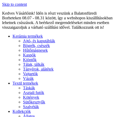
Skip to content
Kedves Vásárlóink! Idén is részt veszünk a Balatonfüredi
Borheteken 08.07 - 08.31 között, így a webshopos kiszállításokban
lehetnek csúszások. A beérkező megrendeléseket minden esetben
visszaigazoljuk a várható szállítási idővel. Találkozzunk ott is!
Kerámia termékek
Ajtó- és kaputáblák
Bögrék, csészék
Hűtőmágnesek
Kaspók
Kiöntők
Tálak, tálkák
Tányérok, alátétek
Vajtartók
Vázák
Textil termékek
Táskák
Asztali futók
Kötények
Sütőkesztyűk
Szalvéták
Kollekciók
Állatos