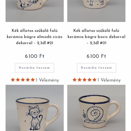
Kék állatos szűkülő falú
Kék állatos szűkülő falú
kerámia bögre álmodó cicás
kerámia bögre bocis dekorral
dekorral – 2,3dl #21
– 2,3dl #01
6.100
Ft
6.100
Ft
Kosárba teszem
Kosárba teszem
1
Vélemény
1
Vélemény