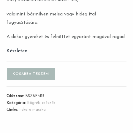
mely kiválóan alkalmas kávé, tea,
valamint bármilyen meleg vagy hideg ital
fogyasztására.
A dekor gyereket és felnőttet egyaránt magával ragad.
Készleten
KOSÁRBA TESZEM
Cikkszám:
BSZ8FM15
Kategória:
Bögrék, csészék
Címke:
Fekete macska