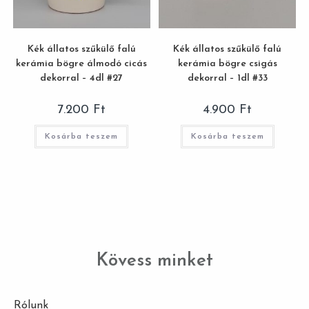
Kék állatos szűkülő falú
Kék állatos szűkülő falú
kerámia bögre álmodó cicás
kerámia bögre csigás
dekorral – 4dl #27
dekorral – 1dl #33
7.200
Ft
4.900
Ft
Kosárba teszem
Kosárba teszem
Kövess minket
Rólunk