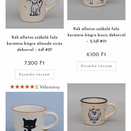
Kék állatos szűkülő falú
kerámia bögre bocis dekorral
Kék állatos szűkülő falú
– 2,3dl #01
kerámia bögre álmodó cicás
dekorral – 4dl #27
6.100
Ft
7.200
Ft
Kosárba teszem
Kosárba teszem
2
Vélemény