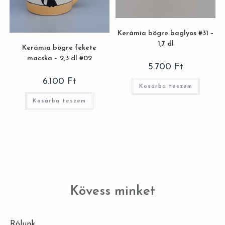
Kerámia bögre baglyos #31 –
1,7 dl
Kerámia bögre fekete
macska – 2,3 dl #02
5.700
Ft
6.100
Ft
Kosárba teszem
Kosárba teszem
Kövess minket
Rólunk