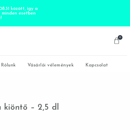
8.31 között, így a
t minden esetben
!
0
Rólunk
Vásárlói vélemények
Kapcsolat
a kiöntő – 2,5 dl