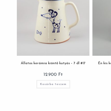
Állatos kerámia kiöntő kutyás – 7 dl #17
Én kis 
12.900
Ft
Kosárba teszem