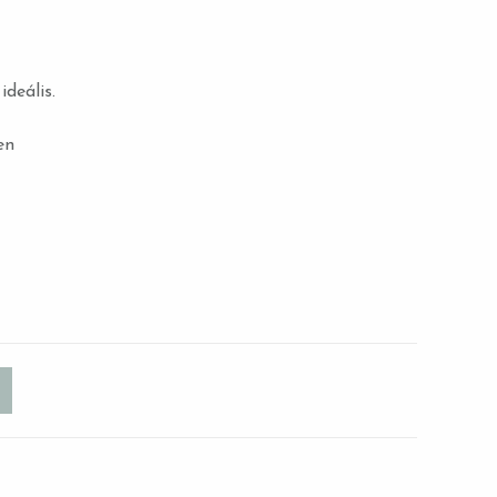
deális.
en