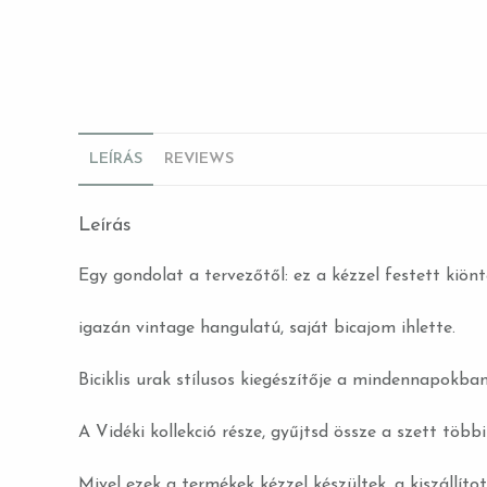
LEÍRÁS
REVIEWS
Leírás
Egy gondolat a tervezőtől: ez a kézzel festett kiön
igazán vintage hangulatú, saját bicajom ihlette.
Biciklis urak stílusos kiegészítője a mindennapokban
A Vidéki kollekció része, gyűjtsd össze a szett többi
Mivel ezek a termékek kézzel készültek, a kiszállítot