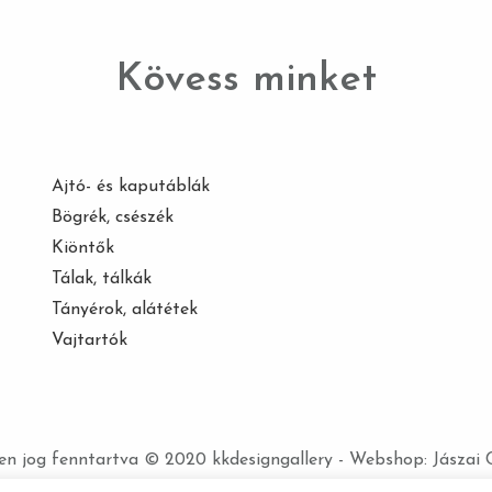
Kövess minket
Ajtó- és kaputáblák
Bögrék, csészék
Kiöntők
Tálak, tálkák
Tányérok, alátétek
Vajtartók
n jog fenntartva © 2020 kkdesigngallery - Webshop:
Jászai