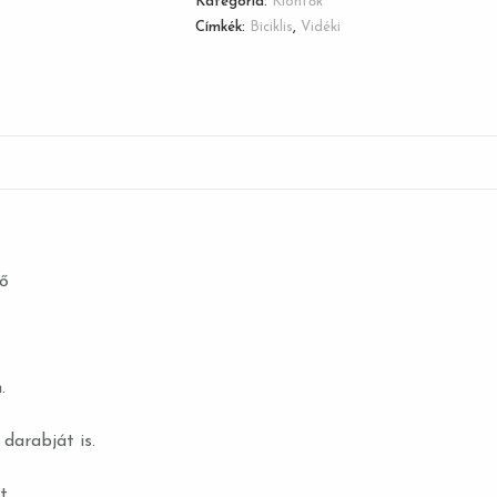
Kategória:
Kiöntők
Címkék:
Biciklis
,
Vidéki
tő
.
 darabját is.
t