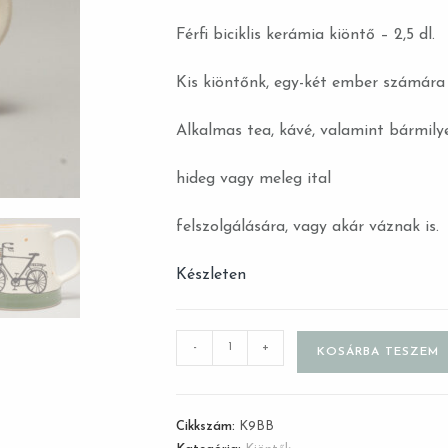
Férfi biciklis kerámia kiöntő – 2,5 dl.
Kis kiöntőnk, egy-két ember számára i
Alkalmas tea, kávé, valamint bármily
hideg vagy meleg ital
felszolgálására, vagy akár váznak is.
Készleten
-
+
KOSÁRBA TESZEM
Cikkszám:
K9BB