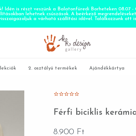
! Idén is részt veszünk a Balatonfüredi Borheteken 08.07 - 0
llításokban lehetnek csúszások. A beérkező megrendeléseke
visszaigazoljuk a várható szállítási idővel. Találkozzunk ott is
lekciók
2. osztályú termékek
Ajándékkártya
Férfi biciklis kerámi
8.900
Ft