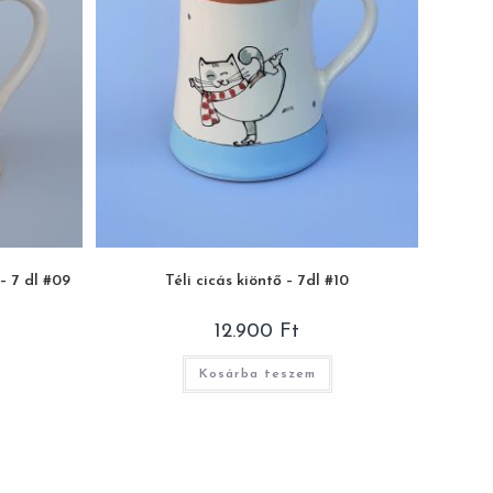
– 7 dl #09
Téli cicás kiöntő – 7dl #10
12.900
Ft
Kosárba teszem