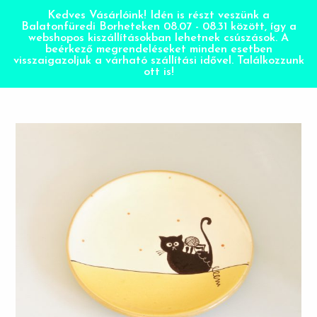
Kedves Vásárlóink! Idén is részt veszünk a
Balatonfüredi Borheteken 08.07 - 08.31 között, így a
webshopos kiszállításokban lehetnek csúszások. A
beérkező megrendeléseket minden esetben
visszaigazoljuk a várható szállítási idővel. Találkozzunk
ott is!