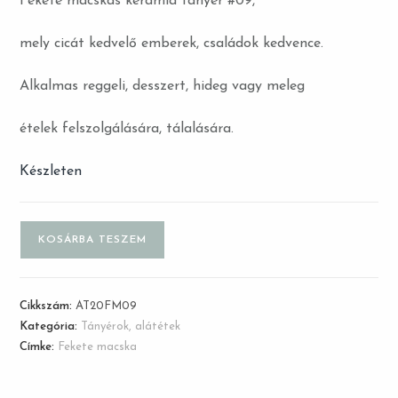
Fekete macskás kerámia tányér #09,
mely cicát kedvelő emberek, családok kedvence.
Alkalmas reggeli, desszert, hideg vagy meleg
ételek felszolgálására, tálalására.
Készleten
KOSÁRBA TESZEM
Cikkszám:
AT20FM09
Kategória:
Tányérok, alátétek
Címke:
Fekete macska