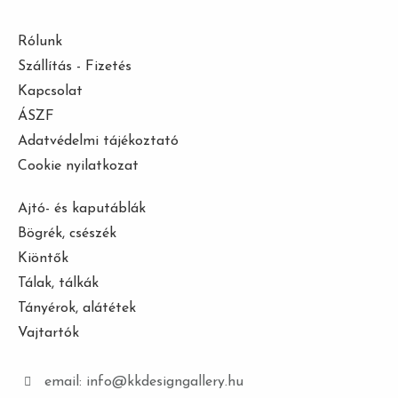
Rólunk
Szállítás - Fizetés
Kapcsolat
ÁSZF
Adatvédelmi tájékoztató
Cookie nyilatkozat
Ajtó- és kaputáblák
Bögrék, csészék
Kiöntők
Tálak, tálkák
Tányérok, alátétek
Vajtartók
email: info@kkdesigngallery.hu