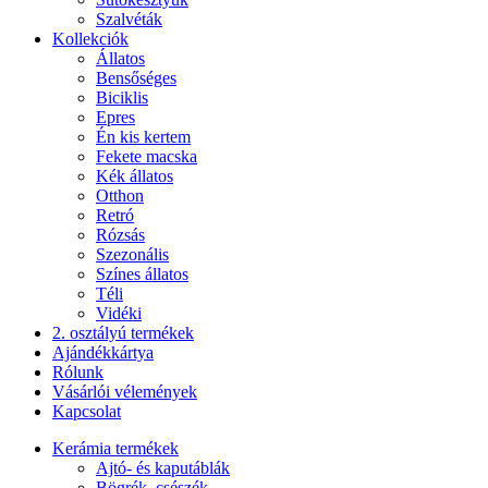
Szalvéták
Kollekciók
Állatos
Bensőséges
Biciklis
Epres
Én kis kertem
Fekete macska
Kék állatos
Otthon
Retró
Rózsás
Szezonális
Színes állatos
Téli
Vidéki
2. osztályú termékek
Ajándékkártya
Rólunk
Vásárlói vélemények
Kapcsolat
Kerámia termékek
Ajtó- és kaputáblák
Bögrék, csészék