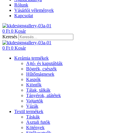
Rólunk
Vásárlói vélemények
Kapcsolat
0
Ft
0
Kosár
Keresés
0
Ft
0
Kosár
Kerámia termékek
Ajtó- és kaputáblák
Bögrék, csészék
Hűtőmágnesek
Kaspók
Kiöntők
Tálak, tálkák
Tányérok, alátétek
Vajtartók
Vázák
Textil termékek
Táskák
Asztali futók
Kötények
Sütőkesztyűk