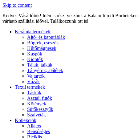
Skip to content
Kedves Vásárlóink! Idén is részt veszünk a Balatonfüredi Borheteken
várható szállítási idővel. Találkozzunk ott is!
Kerámia termékek
Ajtó- és kaputáblák
Bögrék, csészék
Hűtőmágnesek
Kaspók
Kiöntők
Tálak, tálkák
Tányérok, alátétek
Vajtartók
Vázák
Textil termékek
Táskák
Asztali futók
Kötények
Sütőkesztyűk
Szalvéták
Kollekciók
Állatos
Bensőséges
Biciklis