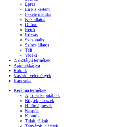
Epres
Én kis kertem
Fekete macska
Kék állatos
Otthon
Retró
Rózsás
Szezonális
Színes állatos
Téli
Vidéki
2. osztályú termékek
Ajándékkártya
Rólunk
Vásárlói vélemények
Kapcsolat
Kerámia termékek
Ajtó- és kaputáblák
Bögrék, csészék
Hűtőmágnesek
Kaspók
Kiöntők
Tálak, tálkák
Tányérok, alátétek