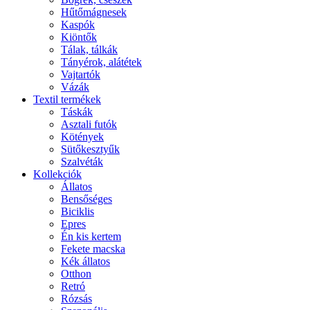
Hűtőmágnesek
Kaspók
Kiöntők
Tálak, tálkák
Tányérok, alátétek
Vajtartók
Vázák
Textil termékek
Táskák
Asztali futók
Kötények
Sütőkesztyűk
Szalvéták
Kollekciók
Állatos
Bensőséges
Biciklis
Epres
Én kis kertem
Fekete macska
Kék állatos
Otthon
Retró
Rózsás