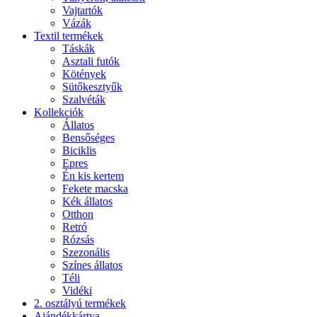
Vajtartók
Vázák
Textil termékek
Táskák
Asztali futók
Kötények
Sütőkesztyűk
Szalvéták
Kollekciók
Állatos
Bensőséges
Biciklis
Epres
Én kis kertem
Fekete macska
Kék állatos
Otthon
Retró
Rózsás
Szezonális
Színes állatos
Téli
Vidéki
2. osztályú termékek
Ajándékkártya