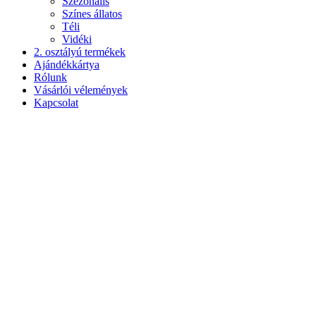
Szezonális
Színes állatos
Téli
Vidéki
2. osztályú termékek
Ajándékkártya
Rólunk
Vásárlói vélemények
Kapcsolat