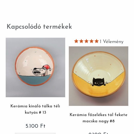
Kapcsolódó termékek
1
Vélemény
Kerámia kínáló tálka téli
kutyás # 13
Kerámia főzelékes tál fekete
macska nagy #8
5.100
Ft