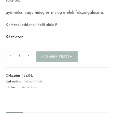
saláták,
gyümölcs, vagy hideg és meleg ételek felszolgálására.
Kertészkedőknek telitalálat!
Készleten
-
+
KOSÁRBA TESZEM
Cikkszám:
TSZ18L
Kategória:
Tálak, tálkák
Címke:
Én kis kertem